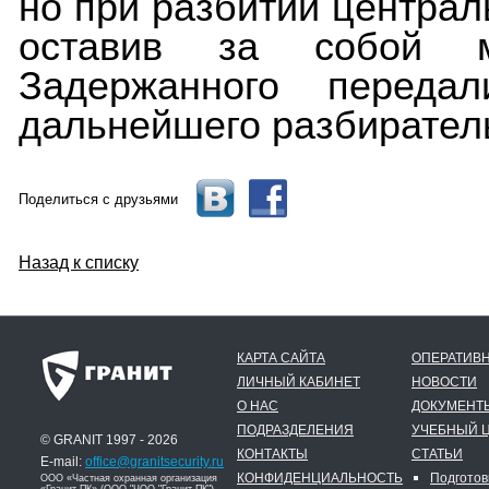
но при разбитии централ
оставив за собой м
Задержанного переда
дальнейшего разбирател
Поделиться с друзьями
Назад к списку
КАРТА САЙТА
ОПЕРАТИВН
ЛИЧНЫЙ КАБИНЕТ
НОВОСТИ
О НАС
ДОКУМЕНТ
ПОДРАЗДЕЛЕНИЯ
УЧЕБНЫЙ 
© GRANIT 1997 - 2026
КОНТАКТЫ
СТАТЬИ
E-mail:
office@granitsecurity.ru
КОНФИДЕНЦИАЛЬНОСТЬ
Подготов
ООО «Частная охранная организация