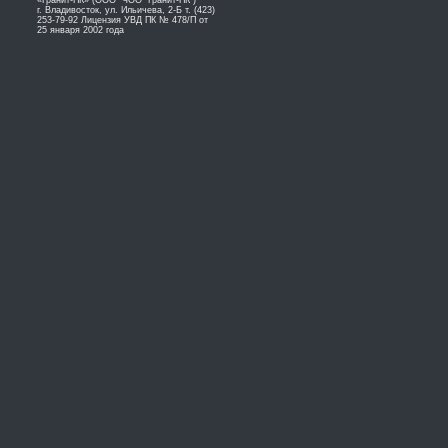
«Гранит-ПК» (ООО "ЧОО "Гранит-ПК")
г. Владивосток, ул. Ильичева, 2-Б т. (423)
253-79-92 Лицензия УВД ПК № 478/П от
25 января 2002 года