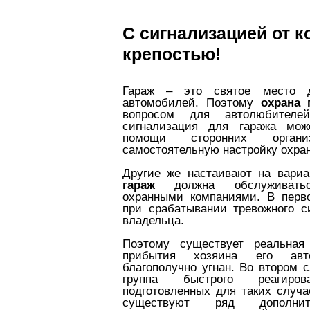
С сигнализацией от к
крепостью!
Гараж – это святое место д
автомобилей. Поэтому
охрана 
вопросом для автолюбителей
сигнализация для гаража мож
помощи сторонних орган
самостоятельную настройку охран
Другие же настаивают на вариа
гараж
должна обслуживатьс
охранными компаниями. В перв
при срабатывании тревожного с
владельца.
Поэтому существует реальная
прибытия хозяина его ав
благополучно угнан. Во втором 
группа быстрого реагиро
подготовленных для таких случа
существуют ряд дополнит