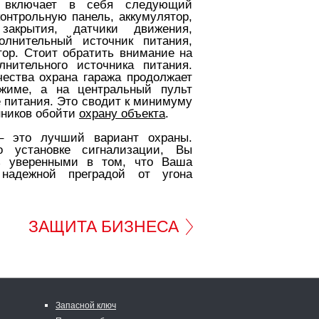
 включает в себя следующий
контрольную панель, аккумулятор,
акрытия, датчики движения,
олнительный источник питания,
ор. Стоит обратить внимание на
лнительного источника питания.
ества охрана гаража
продолжает
жиме, а на центральный пульт
е питания. Это сводит к минимуму
ников обойти
охрану объекта
.
– это лучший вариант охраны.
о установке сигнализации, Вы
ь уверенными в том, что Ваша
 надежной преградой от угона
ЗАЩИТА БИЗНЕСА
Запасной ключ