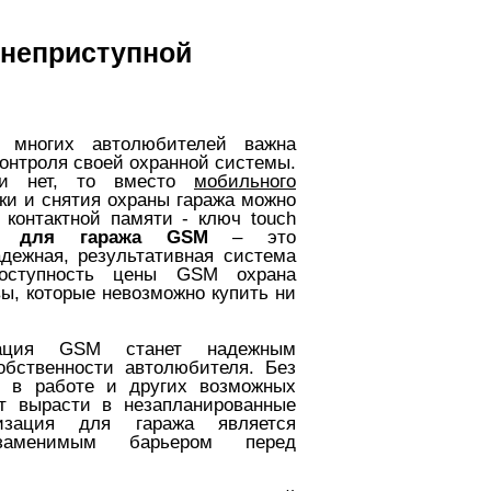
 неприступной
 многих автолюбителей важна
контроля своей охранной системы.
сти нет, то вместо
мобильного
ки и снятия охраны гаража можно
 контактной памяти - ключ touch
ия для гаража
GSM
– это
дежная, результативная система
оступность цены GSM охрана
вы, которые невозможно купить ни
зация GSM станет надежным
бственности автолюбителя. Без
в в работе и других возможных
ут вырасти в незапланированные
изация для гаража является
заменимым барьером перед