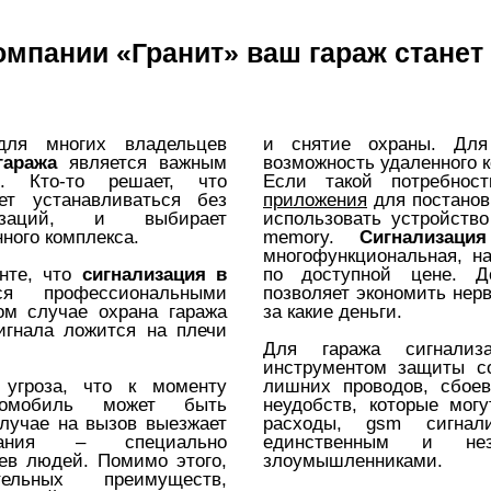
омпании «Гранит» ваш гараж станет
ля многих владельцев
и снятие охраны. Для
гаража
является важным
возможность удаленного 
. Кто-то решает, что
Если такой потребно
ет устанавливаться без
приложения
для постанов
изаций, и выбирает
использовать устройство
ного комплекса.
memory.
Сигнализац
многофункциональная, на
нте, что
сигнализация в
по доступной цене. Д
я профессиональными
позволяет экономить нер
ом случае охрана гаража
за какие деньги.
игнала ложится на плечи
Для гаража сигнали
инструментом защиты со
 угроза, что к моменту
лишних проводов, сбое
томобиль может быть
неудобств, которые мог
случае на вызов выезжает
расходы, gsm сигнал
вания – специально
единственным и не
ев людей. Помимо этого,
злоумышленниками.
ельных преимуществ,