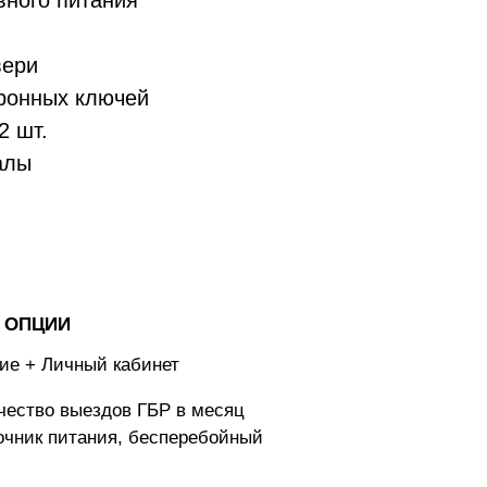
вного питания
вери
ронных ключей
2 шт.
алы
 ОПЦИИ
ие + Личный кабинет
чество выездов ГБР в месяц
чник питания, бесперебойный