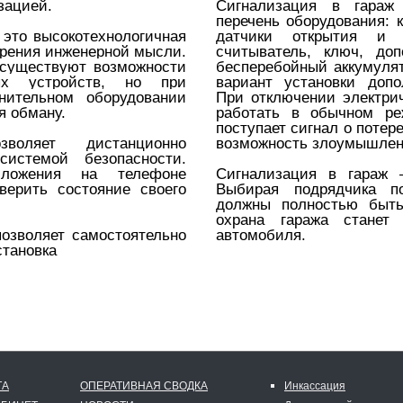
зацией.
Сигнализация в гараж
перечень оборудования: 
это высокотехнологичная
датчики открытия и з
рения инженерной мысли.
считыватель, ключ, доп
 существуют возможности
бесперебойный аккумулят
ых устройств, но при
вариант установки допо
нительном оборудовании
При отключении электрич
я обману.
работать в обычном ре
поступает сигнал о потер
оляет дистанционно
возможность злоумышлен
системой безопасности.
иложения на телефоне
Сигнализация в гараж
верить состояние своего
Выбирая подрядчика п
должны полностью быт
охрана гаража станет
озволяет самостоятельно
автомобиля.
становка
ТА
ОПЕРАТИВНАЯ СВОДКА
Инкассация