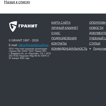
Назад к списку
КАРТА САЙТА
ОПЕРАТИВН
ЛИЧНЫЙ КАБИНЕТ
НОВОСТИ
О НАС
ДОКУМЕНТ
ПОДРАЗДЕЛЕНИЯ
УЧЕБНЫЙ 
© GRANIT 1997 - 2026
КОНТАКТЫ
СТАТЬИ
E-mail:
office@granitsecurity.ru
КОНФИДЕНЦИАЛЬНОСТЬ
Подготов
ООО «Частная охранная организация
«Гранит-ПК» (ООО "ЧОО "Гранит-ПК")
г. Владивосток, ул. Ильичева, 2-Б т. (423)
253-79-92 Лицензия УВД ПК № 478/П от
25 января 2002 года