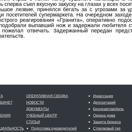
 сперва съел вкусную закуску на глазах у всех посе
ьшое лезвие, принялся бегать за с угрозами за 
ди посетителей супермаркета. На очередном заходе
ыстрого реагирования «Гранита», оперативно под
 подобрали выпавший нож и задержали любителя с
 пожелал отвечать. Задержанный передан предст
ательств.
ТА
ОПЕРАТИВНАЯ СВОДКА
Инкассация
АБИНЕТ
НОВОСТИ
Депозитарий
ДОКУМЕНТЫ
Бронеавтомобиль
ЛЕНИЯ
УЧЕБНЫЙ ЦЕНТР
Охрана дома
СТАТЬИ
Защита бизнеса
ЦИАЛЬНОСТЬ
Подготовка руководителей
Стрелковый тир