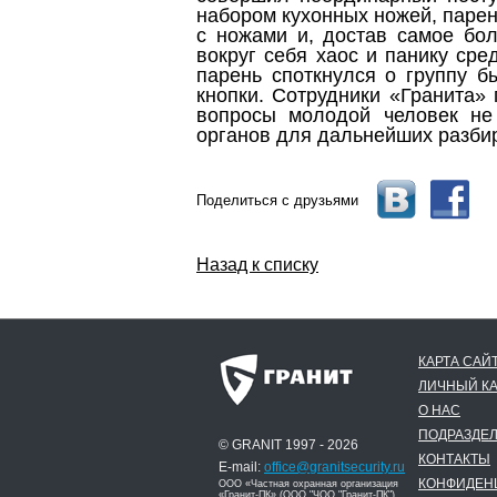
набором кухонных ножей, парень
с ножами и, достав самое бол
вокруг себя хаос и панику сре
парень споткнулся о группу б
кнопки. Сотрудники «Гранита»
вопросы молодой человек не
органов для дальнейших разбир
Поделиться с друзьями
Назад к списку
КАРТА САЙ
ЛИЧНЫЙ К
О НАС
ПОДРАЗДЕ
© GRANIT 1997 - 2026
КОНТАКТЫ
E-mail:
office@granitsecurity.ru
КОНФИДЕН
ООО «Частная охранная организация
«Гранит-ПК» (ООО "ЧОО "Гранит-ПК")