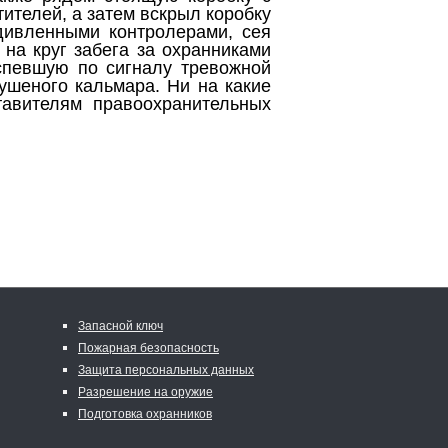
тителей, а затем вскрыл коробку
удивленными контролерами, сея
 на круг забега за охранниками
оспевшую по сигналу тревожной
ушеного кальмара. Ни на какие
авителям правоохранительных
Запасной ключ
Пожарная безопасность
Защита персональных данных
Разрешение на оружие
Подготовка охранников