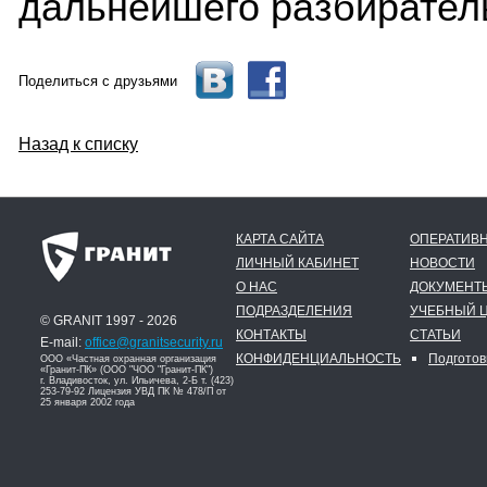
дальнейшего разбирател
Поделиться с друзьями
Назад к списку
КАРТА САЙТА
ОПЕРАТИВН
ЛИЧНЫЙ КАБИНЕТ
НОВОСТИ
О НАС
ДОКУМЕНТ
ПОДРАЗДЕЛЕНИЯ
УЧЕБНЫЙ 
© GRANIT 1997 - 2026
КОНТАКТЫ
СТАТЬИ
E-mail:
office@granitsecurity.ru
КОНФИДЕНЦИАЛЬНОСТЬ
Подготов
ООО «Частная охранная организация
«Гранит-ПК» (ООО "ЧОО "Гранит-ПК")
г. Владивосток, ул. Ильичева, 2-Б т. (423)
253-79-92 Лицензия УВД ПК № 478/П от
25 января 2002 года