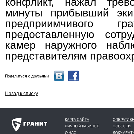
конфликт, нажал трев
минуты прибывший эк
предприимчивого г
предоставленную сотр
камер наружного набл
представителям правоох
Поделиться с друзьями
Назад к списку
КАРТА САЙТА
ОПЕРАТИВН
ЛИЧНЫЙ КАБИНЕТ
НОВОСТИ
О НАС
ДОКУМЕНТ