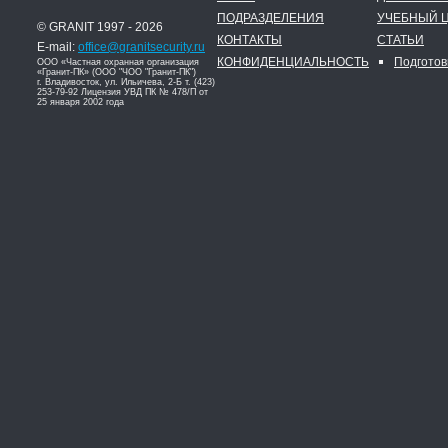
ПОДРАЗДЕЛЕНИЯ
УЧЕБНЫЙ 
© GRANIT 1997 - 2026
КОНТАКТЫ
СТАТЬИ
E-mail:
office@granitsecurity.ru
КОНФИДЕНЦИАЛЬНОСТЬ
Подготов
ООО «Частная охранная организация
«Гранит-ПК» (ООО "ЧОО "Гранит-ПК")
г. Владивосток, ул. Ильичева, 2-Б т. (423)
253-79-92 Лицензия УВД ПК № 478/П от
25 января 2002 года