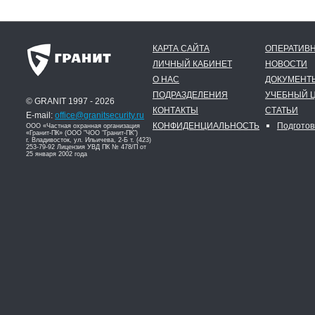
КАРТА САЙТА
ОПЕРАТИВН
ЛИЧНЫЙ КАБИНЕТ
НОВОСТИ
О НАС
ДОКУМЕНТ
ПОДРАЗДЕЛЕНИЯ
УЧЕБНЫЙ 
© GRANIT 1997 - 2026
КОНТАКТЫ
СТАТЬИ
E-mail:
office@granitsecurity.ru
КОНФИДЕНЦИАЛЬНОСТЬ
Подготов
ООО «Частная охранная организация
«Гранит-ПК» (ООО "ЧОО "Гранит-ПК")
г. Владивосток, ул. Ильичева, 2-Б т. (423)
253-79-92 Лицензия УВД ПК № 478/П от
25 января 2002 года