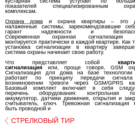
кустарная система уступает по больши
показателей специализированным охра
комплексам.
Охрана дома
и охрана квартиры – это д
налаженные системы, зарекомендовавшие себ
гарант надежности и безопасно
Современная охранная сигнализация л
монтируется практически в каждой квартире. Как 
установка сигнализации в квартиру заверш
система охраны начинает свою работу.
Что представляет собой
кварт
сигнализация
или, проще говоря, GSM охр
Сигнализация для дома на базе технологи
работает по принципу передачи сигнал
возникновении тревоги через GSM/GPRS ка
Базовый комплект включает в себя след
перечень оборудования: контрольная па
аккумулятор, датчики движения, открытия и зак
считыватель, ключ. Тревожная сигнализация 
быть проводной и
СТРЕЛКОВЫЙ ТИР