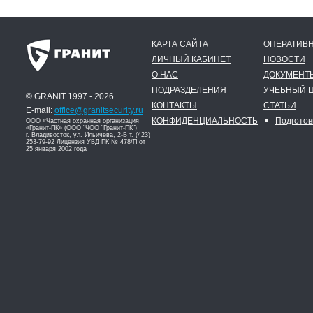
КАРТА САЙТА
ОПЕРАТИВН
ЛИЧНЫЙ КАБИНЕТ
НОВОСТИ
О НАС
ДОКУМЕНТ
ПОДРАЗДЕЛЕНИЯ
УЧЕБНЫЙ 
© GRANIT 1997 - 2026
КОНТАКТЫ
СТАТЬИ
E-mail:
office@granitsecurity.ru
КОНФИДЕНЦИАЛЬНОСТЬ
Подготов
ООО «Частная охранная организация
«Гранит-ПК» (ООО "ЧОО "Гранит-ПК")
г. Владивосток, ул. Ильичева, 2-Б т. (423)
253-79-92 Лицензия УВД ПК № 478/П от
25 января 2002 года